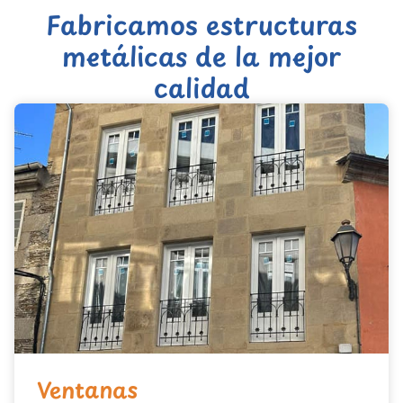
expertos en aluminio y PVC
, también trabajamos con
Fabricamos estructuras
hierro
y
aluminio electrosoldado
.
metálicas de la mejor
calidad
Ventanas