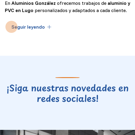
En
Aluminios González
ofrecemos trabajos de
aluminio y
PVC en Lugo
personalizados y adaptados a cada cliente.
Una de nuestras principales premisas es ofrecer
diseños
Seguir leyendo
y acabados únicos
para cada cliente. Apueste por
nuestro servicio de
fabricación de ventanas y puertas
metálicas
y le garantizamos un resultado adaptado a lo
que necesita. Le ofreceremos
asesoramiento
personalizado
para que elija el diseño y el material más
adecuados para su proyecto. ¡Confíe en nuestros
expertos en carpintería metálica en Lugo
!
¡Siga nuestras novedades en
redes sociales!