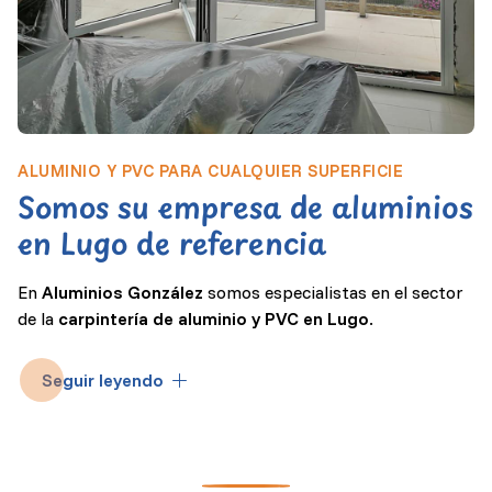
ALUMINIO Y PVC PARA CUALQUIER SUPERFICIE
Somos su empresa de aluminios
en Lugo de referencia
En
Aluminios González
somos especialistas en el sector
de la
carpintería de aluminio y PVC en Lugo
.
Diseñamos y fabricamos todo tipo de
estructuras
Seguir leyendo
metálicas a medida
para el hogar, almacenes o locales
industriales. Nuestra especialidad son las
puertas
y
ventanas
, pero también hacemos
mamparas
,
mosquiteras
, cierres, cubretendales... Aunque somos